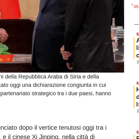
.
05
I
2
i della Repubblica Araba di Siria e della
I
to oggi una dichiarazione congiunta in cui
 partenariato strategico tra i due paesi, hanno
2
iato dopo il vertice tenutosi oggi tra i
I
e il cinese Xi Jinping, nella città di