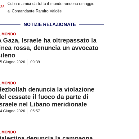
Cuba e amici da tutto il mondo rendono omaggio
:35
al Comandante Ramiro Valdés
NOTIZIE RELAZIONATE
L MONDO
A Gaza, Israele ha oltrepassato la
linea rossa, denuncia un avvocato
cileno
5 Giugno 2026
09:39
L MONDO
Hezbollah denuncia la violazione
del cessate il fuoco da parte di
Israele nel Libano meridionale
4 Giugno 2026
05:57
L MONDO
Palestina denuncia la campagna