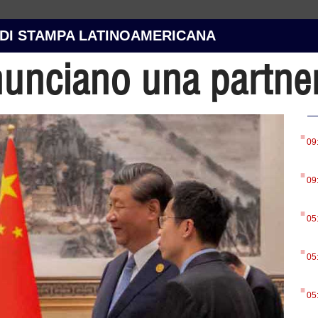
 DI STAMPA LATINOAMERICANA
nunciano una partner
.
09
.
09
.
05
.
05
.
05