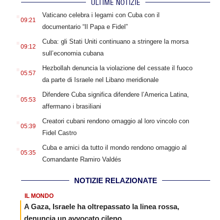
ULTIME NOTIZIE
.
Vaticano celebra i legami con Cuba con il
09:21
documentario “Il Papa e Fidel”
.
Cuba: gli Stati Uniti continuano a stringere la morsa
09:12
sull’economia cubana
.
Hezbollah denuncia la violazione del cessate il fuoco
05:57
da parte di Israele nel Libano meridionale
.
Difendere Cuba significa difendere l’America Latina,
05:53
affermano i brasiliani
.
Creatori cubani rendono omaggio al loro vincolo con
05:39
Fidel Castro
.
Cuba e amici da tutto il mondo rendono omaggio al
05:35
Comandante Ramiro Valdés
NOTIZIE RELAZIONATE
IL MONDO
A Gaza, Israele ha oltrepassato la linea rossa,
denuncia un avvocato cileno