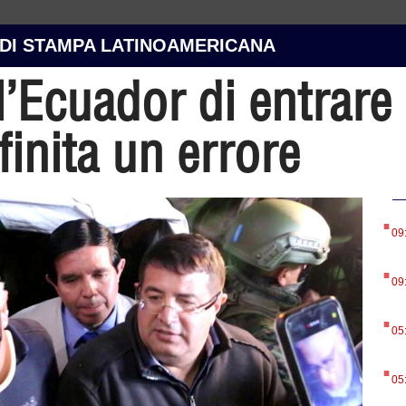
 DI STAMPA LATINOAMERICANA
ll’Ecuador di entrare
inita un errore
.
09
.
09
.
05
.
05