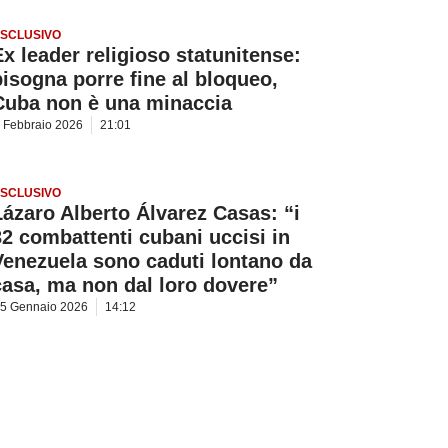
SCLUSIVO
Ex leader religioso statunitense:
bisogna porre fine al bloqueo,
Cuba non è una minaccia
 Febbraio 2026
21:01
SCLUSIVO
Lázaro Alberto Álvarez Casas: “i
32 combattenti cubani uccisi in
Venezuela sono caduti lontano da
casa, ma non dal loro dovere”
5 Gennaio 2026
14:12