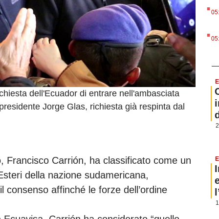
.
05
.
05
E
ichiesta dell'Ecuador di entrare nell'ambasciata
i
presidente Jorge Glas, richiesta già respinta dal
2
o, Francisco Carrión, ha classificato come un
E
li Esteri della nazione sudamericana,
il consenso affinché le forze dell’ordine
1
le Ecuavisa, Carrión ha considerato “quello