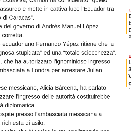
assurdo e mette in cattiva luce l’Ecuador tra
E
lo di Caracas”.
osta del governo di Andrés Manuel López
 corretta.
3
re ecuadoriano Fernando Yépez ritiene che la
ognosa stupidata” ed una “totale sciocchezza”.
E
che ha autorizzato l’ignominioso ingresso
 ambasciata a Londra per arrestare Julian
ese messicano, Alicia Bárcena, ha parlato
1
zare l’ingresso delle autorità costituirebbe
à diplomatica.
ospite presso l’ambasciata messicana a
richiesta di asilo.