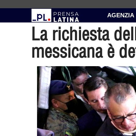
AGENZIA
La richiesta de
messicana è def