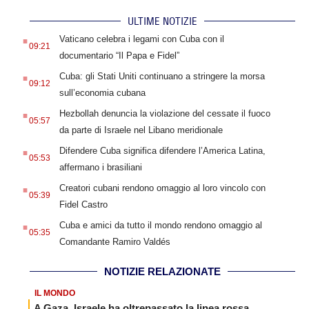
ULTIME NOTIZIE
.
Vaticano celebra i legami con Cuba con il
09:21
documentario “Il Papa e Fidel”
.
Cuba: gli Stati Uniti continuano a stringere la morsa
09:12
sull’economia cubana
.
Hezbollah denuncia la violazione del cessate il fuoco
05:57
da parte di Israele nel Libano meridionale
.
Difendere Cuba significa difendere l’America Latina,
05:53
affermano i brasiliani
.
Creatori cubani rendono omaggio al loro vincolo con
05:39
Fidel Castro
.
Cuba e amici da tutto il mondo rendono omaggio al
05:35
Comandante Ramiro Valdés
NOTIZIE RELAZIONATE
IL MONDO
A Gaza, Israele ha oltrepassato la linea rossa,