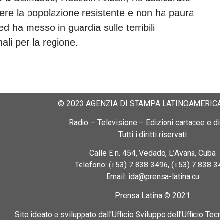
ere la popolazione resistente e non ha paura
 ed ha messo in guardia sulle terribili
ali per la regione.
© 2023 AGENZIA DI STAMPA LATINOAMERICA
Radio – Televisione – Edizioni cartacee e dig
Tutti i diritti riservati
Calle E n. 454, Vedado, L’Avana, Cuba
Telefono: (+53) 7 838 3496, (+53) 7 838 3
Email: ida@prensa-latina.cu
Prensa Latina © 2021
Sito ideato e sviluppato dall’Ufficio Sviluppo dell’Ufficio Tec