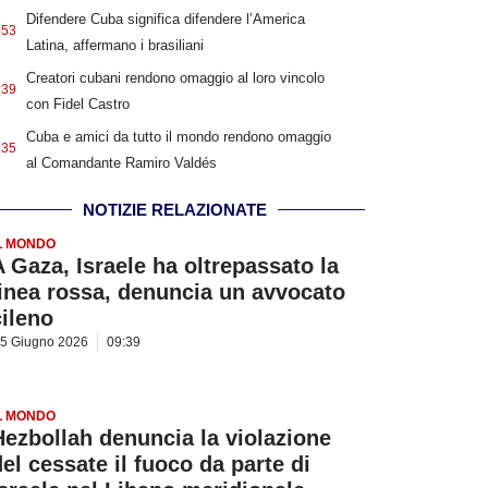
Difendere Cuba significa difendere l’America
:53
Latina, affermano i brasiliani
Creatori cubani rendono omaggio al loro vincolo
:39
con Fidel Castro
Cuba e amici da tutto il mondo rendono omaggio
:35
al Comandante Ramiro Valdés
NOTIZIE RELAZIONATE
L MONDO
A Gaza, Israele ha oltrepassato la
linea rossa, denuncia un avvocato
cileno
5 Giugno 2026
09:39
L MONDO
Hezbollah denuncia la violazione
del cessate il fuoco da parte di