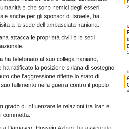
’umanità e che sono nemici degli esseri
2
ale anche per gli sponsor di Israele, ha
visita a la sede dell’ambasciata iraniana.
I
na attacca le proprietà civili e le sedi
nazionale.
1
na ha telefonato al suo collega iraniano,
 ha ratificato la posizione siriana di sostegno
I
uto che l’aggressione riflette lo stato di
l suo fallimento nella guerra contro il popolo
4
 grado di influenzare le relazioni tra Iran e
ni commetta.
no a Damasco, Hussein Akbari, ha assicurato