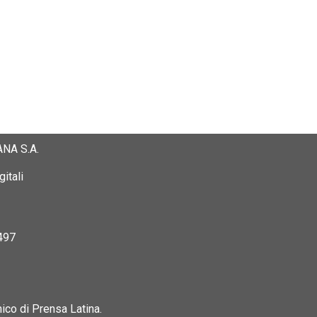
NA S.A.
itali
497
nico di Prensa Latina.