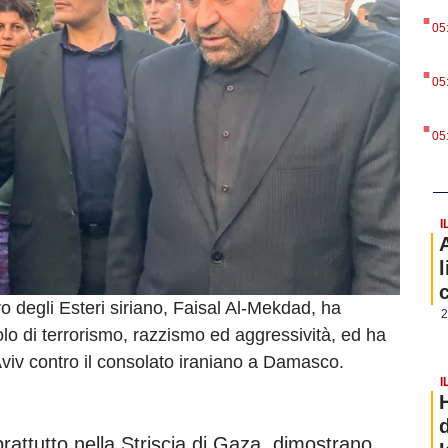
.
05
.
05
.
05
I
o degli Esteri siriano, Faisal Al-Mekdad, ha
2
olo di terrorismo, razzismo ed aggressività, ed ha
viv contro il consolato iraniano a Damasco.
I
rattutto nella Striscia di Gaza, dimostrano