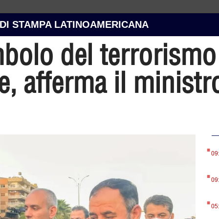
 DI STAMPA LATINOAMERICANA
mbolo del terrorismo
, afferma il ministro
.
09
.
09
.
05