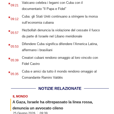
.
Vaticano celebra i legami con Cuba con il
09:21
documentario “Il Papa e Fidel”
.
Cuba: gli Stati Uniti continuano a stringere la morsa
09:12
sull’economia cubana
.
Hezbollah denuncia la violazione del cessate il fuoco
05:57
da parte di Israele nel Libano meridionale
.
Difendere Cuba significa difendere l’America Latina,
05:53
affermano i brasiliani
.
Creatori cubani rendono omaggio al loro vincolo con
05:39
Fidel Castro
.
Cuba e amici da tutto il mondo rendono omaggio al
05:35
Comandante Ramiro Valdés
NOTIZIE RELAZIONATE
IL MONDO
A Gaza, Israele ha oltrepassato la linea rossa,
denuncia un avvocato cileno
25 Giugno 2026
09:39