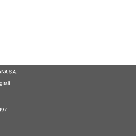
NA S.A.
itali
497