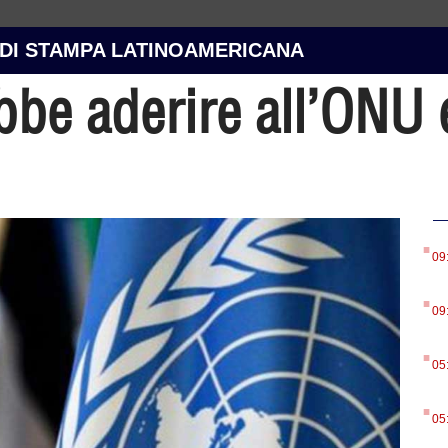
 DI STAMPA LATINOAMERICANA
bbe aderire all’ONU 
.
09
.
09
.
05
.
05