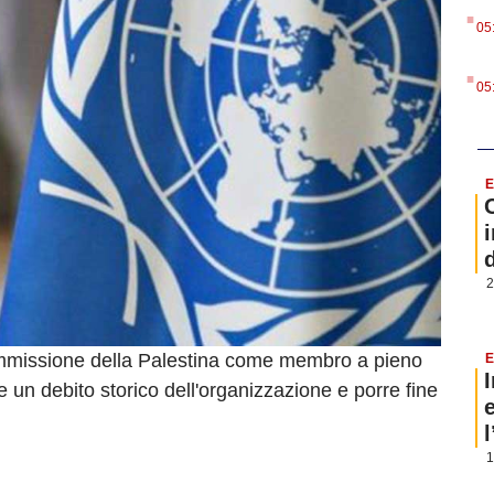
.
05
.
05
E
i
2
ammissione della Palestina come membro a pieno
E
e un debito storico dell'organizzazione e porre fine
1