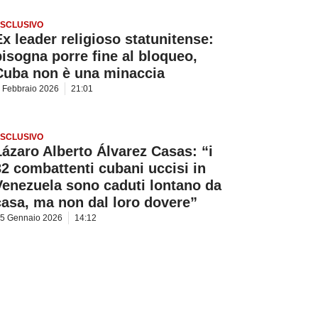
SCLUSIVO
Ex leader religioso statunitense:
bisogna porre fine al bloqueo,
Cuba non è una minaccia
 Febbraio 2026
21:01
SCLUSIVO
Lázaro Alberto Álvarez Casas: “i
32 combattenti cubani uccisi in
Venezuela sono caduti lontano da
casa, ma non dal loro dovere”
5 Gennaio 2026
14:12