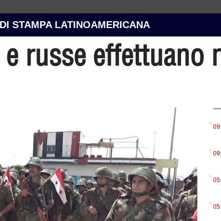
 DI STAMPA LATINOAMERICANA
e e russe effettuano
.
09
.
09
.
05
.
05