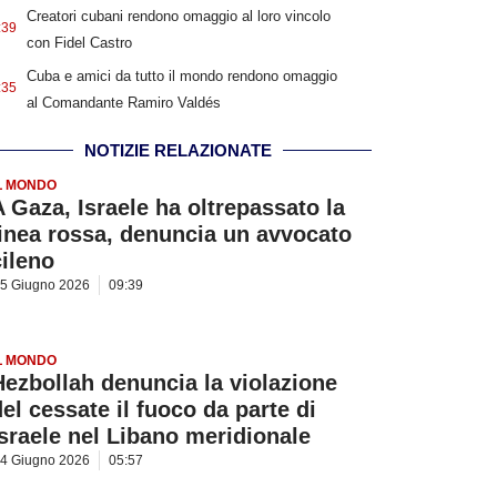
Creatori cubani rendono omaggio al loro vincolo
:39
con Fidel Castro
Cuba e amici da tutto il mondo rendono omaggio
:35
al Comandante Ramiro Valdés
NOTIZIE RELAZIONATE
L MONDO
A Gaza, Israele ha oltrepassato la
linea rossa, denuncia un avvocato
cileno
5 Giugno 2026
09:39
L MONDO
Hezbollah denuncia la violazione
del cessate il fuoco da parte di
Israele nel Libano meridionale
4 Giugno 2026
05:57