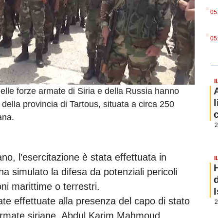
.
05
.
05
I
lle forze armate di Siria e della Russia hanno
 della provincia di Tartous, situata a circa 250
ana.
2
no, l’esercitazione è stata effettuata in
I
a simulato la difesa da potenziali pericoli
oni marittime o terrestri.
e effettuate alla presenza del capo di stato
2
e armate siriane, Abdul Karim Mahmoud