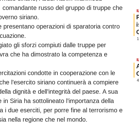
l, comandante russo del gruppo di truppe che
I
overno siriano.
re presentano operazioni di sparatoria contro
vacuazione.
1
to gli sforzi compiuti dalle truppe per
ovra che ha dimostrato la competenza e
I
ercitazioni condotte in cooperazione con le
4
he l’esercito siriano continuerà a compiere
della dignità e dell’integrità del paese. A sua
 in Siria ha sottolineato l’importanza della
i due eserciti, per porre fine al terrorismo e
à sia nella regione che nel mondo.