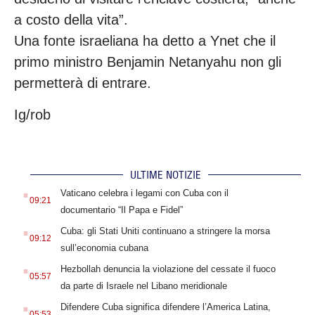
a costo della vita”.
Una fonte israeliana ha detto a Ynet che il
primo ministro Benjamin Netanyahu non gli
permetterà di entrare.
Ig/rob
ULTIME NOTIZIE
.
Vaticano celebra i legami con Cuba con il
09:21
documentario “Il Papa e Fidel”
.
Cuba: gli Stati Uniti continuano a stringere la morsa
09:12
sull’economia cubana
.
Hezbollah denuncia la violazione del cessate il fuoco
05:57
da parte di Israele nel Libano meridionale
.
Difendere Cuba significa difendere l’America Latina,
05:53