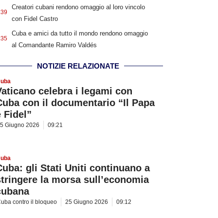
Creatori cubani rendono omaggio al loro vincolo
:39
con Fidel Castro
Cuba e amici da tutto il mondo rendono omaggio
:35
al Comandante Ramiro Valdés
NOTIZIE RELAZIONATE
uba
Vaticano celebra i legami con
Cuba con il documentario “Il Papa
e Fidel”
5 Giugno 2026
09:21
uba
Cuba: gli Stati Uniti continuano a
stringere la morsa sull’economia
cubana
uba contro il bloqueo
25 Giugno 2026
09:12