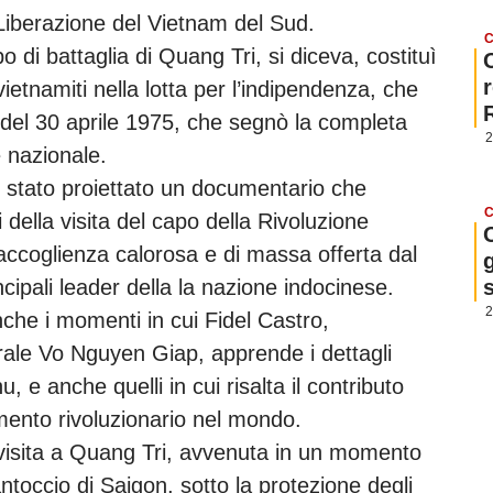
Liberazione del Vietnam del Sud.
C
 di battaglia di Quang Tri, si diceva, costituì
vietnamiti nella lotta per l’indipendenza, che
 del 30 aprile 1975, che segnò la completa
2
e nazionale.
stato proiettato un documentario che
C
 della visita del capo della Rivoluzione
accoglienza calorosa e di massa offerta dal
g
ncipali leader della la nazione indocinese.
2
che i momenti in cui Fidel Castro,
ale Vo Nguyen Giap, apprende i dettagli
u, e anche quelli in cui risalta il contributo
ento rivoluzionario nel mondo.
a visita a Quang Tri, avvenuta in un momento
ntoccio di Saigon, sotto la protezione degli