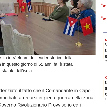
.
05
.
05
C
sita in Vietnam del leader storico della
2
 in questo giorno di 51 anni fa, è stata
atale dell'isola.
C
idenziato il fatto che il Comandante in Capo
 mondiale a recarsi in piena guerra nella zona
C
Governo Rivoluzionario Provvisorio ed i