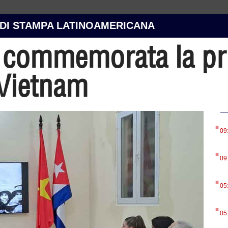
 DI STAMPA LATINOAMERICANA
 commemorata la pri
 Vietnam
.
09
.
09
.
05
.
05