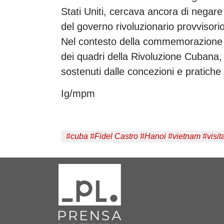
Stati Uniti, cercava ancora di negare l
del governo rivoluzionario provvisori
Nel contesto della commemorazione de
dei quadri della Rivoluzione Cubana,
sostenuti dalle concezioni e pratiche r
Ig/mpm
#
cuba
#
Fidel Castro
#
Hanoi
#
vietnam
#
visit