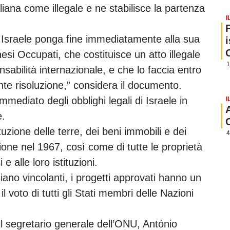
eliana come illegale e ne stabilisce la partenza
I
Israele ponga fine immediatamente alla sua
nesi Occupati, che costituisce un atto illegale
1
sabilità internazionale, e che lo faccia entro
nte risoluzione,” considera il documento.
mmediato degli obblighi legali di Israele in
I
e.
ituzione delle terre, dei beni immobili e dei
4
azione nel 1967, così come di tutte le proprietà
i e alle loro istituzioni.
ano vincolanti, i progetti approvati hanno un
l voto di tutti gli Stati membri delle Nazioni
l segretario generale dell’ONU, António