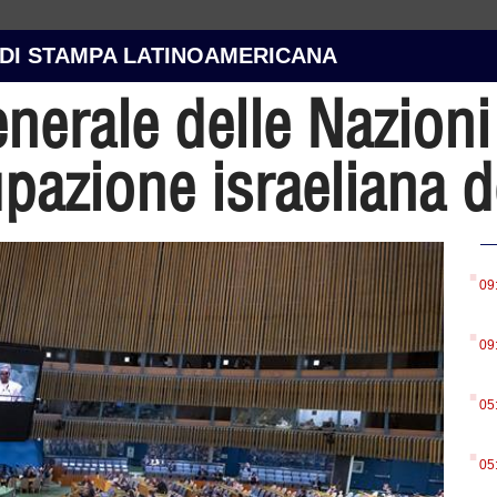
 DI STAMPA LATINOAMERICANA
nerale delle Nazioni
upazione israeliana d
.
09
.
09
.
05
.
05