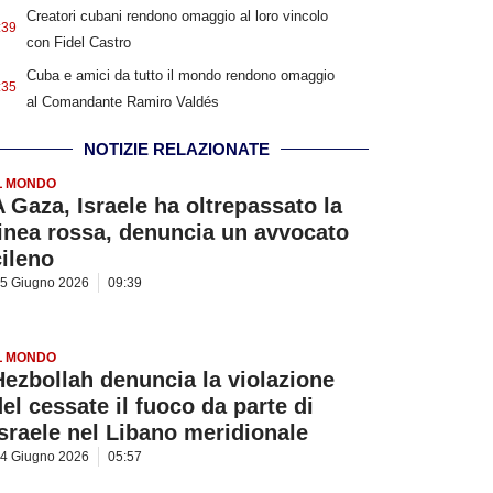
Creatori cubani rendono omaggio al loro vincolo
:39
con Fidel Castro
Cuba e amici da tutto il mondo rendono omaggio
:35
al Comandante Ramiro Valdés
NOTIZIE RELAZIONATE
L MONDO
A Gaza, Israele ha oltrepassato la
linea rossa, denuncia un avvocato
cileno
5 Giugno 2026
09:39
L MONDO
Hezbollah denuncia la violazione
del cessate il fuoco da parte di
Israele nel Libano meridionale
4 Giugno 2026
05:57