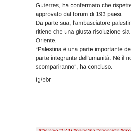
Guterres, ha confermato che rispetter
approvato dal forum di 193 paesi.
Da parte sua, l’ambasciatore palesti
ritiene che una giusta risoluzione si
Oriente.
“Palestina è una parte importante del
parte integrante dell’umanità. Né il 
scompariranno”, ha concluso.
Ig/ebr
#
#israele #ONU #palestina #genocidio #riso