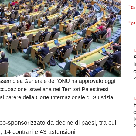
.
05
.
05
I
2
'Assemblea Generale dell'ONU ha approvato oggi
ccupazione israeliana nei Territori Palestinesi
l parere della Corte Internazionale di Giustizia.
I
 co-sponsorizzato da decine di paesi, tra cui
2
, 14 contrari e 43 astensioni.