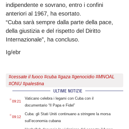
indipendente e sovrano, entro i confini
anteriori al 1967, ha esortato.
“Cuba sarà sempre dalla parte della pace,
della giustizia e del rispetto del Diritto
Internazionale”, ha concluso.
Ig/ebr
#
cessate il fuoco
#
cuba
#
gaza
#
genocidio
#
MNOAL
#
ONU
#
palestina
ULTIME NOTIZIE
.
Vaticano celebra i legami con Cuba con il
09:21
documentario “Il Papa e Fidel”
.
Cuba: gli Stati Uniti continuano a stringere la morsa
09:12
sull’economia cubana
.