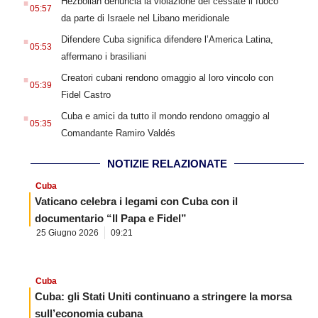
Hezbollah denuncia la violazione del cessate il fuoco
05:57
da parte di Israele nel Libano meridionale
.
Difendere Cuba significa difendere l’America Latina,
05:53
affermano i brasiliani
.
Creatori cubani rendono omaggio al loro vincolo con
05:39
Fidel Castro
.
Cuba e amici da tutto il mondo rendono omaggio al
05:35
Comandante Ramiro Valdés
NOTIZIE RELAZIONATE
Cuba
Vaticano celebra i legami con Cuba con il
documentario “Il Papa e Fidel”
25 Giugno 2026
09:21
Cuba
Cuba: gli Stati Uniti continuano a stringere la morsa
sull’economia cubana