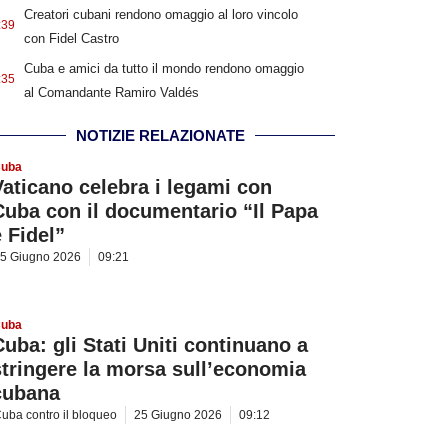
Creatori cubani rendono omaggio al loro vincolo
:39
con Fidel Castro
Cuba e amici da tutto il mondo rendono omaggio
:35
al Comandante Ramiro Valdés
NOTIZIE RELAZIONATE
uba
Vaticano celebra i legami con
Cuba con il documentario “Il Papa
e Fidel”
5 Giugno 2026
09:21
uba
Cuba: gli Stati Uniti continuano a
stringere la morsa sull’economia
cubana
uba contro il bloqueo
25 Giugno 2026
09:12