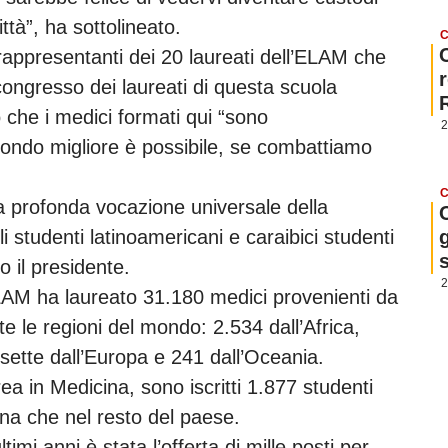
ittà”, ha sottolineato.
C
 rappresentanti dei 20 laureati dell’ELAM che
ongresso dei laureati di questa scuola
o che i medici formati qui “sono
2
ondo migliore è possibile, se combattiamo
C
la profonda vocazione universale della
studenti latinoamericani e caraibici studenti
g
o il presidente.
2
’ELAM ha laureato 31.180 medici provenienti da
e le regioni del mondo: 2.534 dall’Africa,
 sette dall’Europa e 241 dall’Oceania.
urea in Medicina, sono iscritti 1.877 studenti
ana che nel resto del paese.
timi anni è stata l’offerta di mille posti per