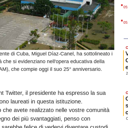
.
05
.
05
C
ente di Cuba, Miguel Díaz-Canel, ha sottolineato i
tà che si evidenziano nell'opera educativa della
M), che compie oggi il suo 25° anniversario.
2
 Twitter, il presidente ha espresso la sua
C
no laureati in questa istituzione.
iò che avete realizzato nelle vostre comunità
tegno dei più svantaggiati, penso con
C
sarebbe felice di vedervi diventare custodi