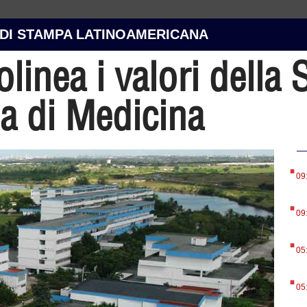
 DI STAMPA LATINOAMERICANA
linea i valori della
a di Medicina
.
09
.
09
.
05
.
05