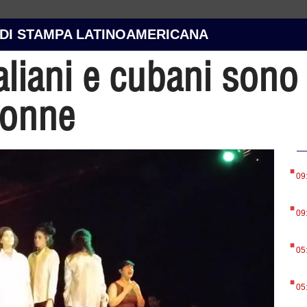
 DI STAMPA LATINOAMERICANA
italiani e cubani sono
donne
.
09
.
09
.
05
.
05