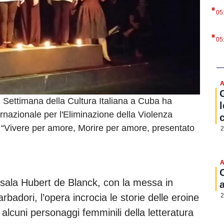
.
05
.
05
A
 Settimana della Cultura Italiana a Cuba ha
l
ternazionale per l'Eliminazione della Violenza
o “Vivere per amore, Morire per amore, presentato
2
A
a sala Hubert de Blanck, con la messa in
2
rbadori, l’opera incrocia le storie delle eroine
lcuni personaggi femminili della letteratura