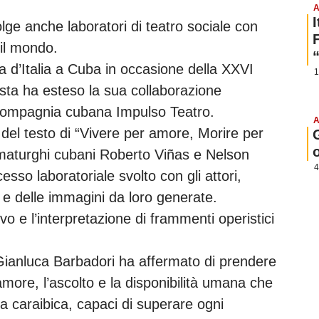
A
olge anche laboratori di teatro sociale con
 il mondo.
a d’Italia a Cuba in occasione della XXVI
1
tista ha esteso la sua collaborazione
la compagnia cubana Impulso Teatro.
A
 del testo di “Vivere per amore, Morire per
maturghi cubani Roberto Viñas e Nelson
4
o laboratoriale svolto con gli attori,
e e delle immagini da loro generate.
 e l’interpretazione di frammenti operistici
 Gianluca Barbadori ha affermato di prendere
amore, l’ascolto e la disponibilità umana che
sola caraibica, capaci di superare ogni