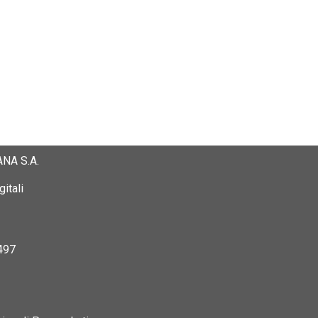
NA S.A.
itali
497