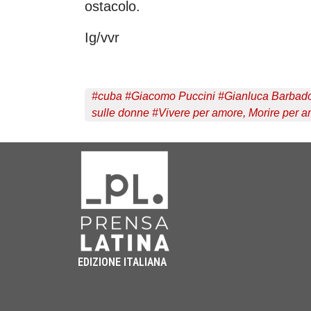
ostacolo.
Ig/vvr
#
cuba
#
Giacomo Puccini
#
Gianluca Barbado
sulle donne
#
Vivere per amore, Morire per 
EDIZIONE ITALIANA