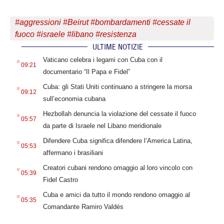
#
aggressioni
#
Beirut
#
bombardamenti
#
cessate il
fuoco
#
israele
#
libano
#
resistenza
ULTIME NOTIZIE
.
Vaticano celebra i legami con Cuba con il
09:21
documentario “Il Papa e Fidel”
.
Cuba: gli Stati Uniti continuano a stringere la morsa
09:12
sull’economia cubana
.
Hezbollah denuncia la violazione del cessate il fuoco
05:57
da parte di Israele nel Libano meridionale
.
Difendere Cuba significa difendere l’America Latina,
05:53
affermano i brasiliani
.
Creatori cubani rendono omaggio al loro vincolo con
05:39
Fidel Castro
.
Cuba e amici da tutto il mondo rendono omaggio al
05:35
Comandante Ramiro Valdés