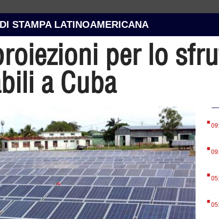
 DI STAMPA LATINOAMERICANA
roiezioni per lo sfr
bili a Cuba
.
09
.
09
.
05
.
05