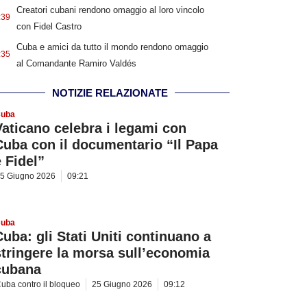
Creatori cubani rendono omaggio al loro vincolo
:39
con Fidel Castro
Cuba e amici da tutto il mondo rendono omaggio
:35
al Comandante Ramiro Valdés
NOTIZIE RELAZIONATE
uba
Vaticano celebra i legami con
Cuba con il documentario “Il Papa
e Fidel”
5 Giugno 2026
09:21
uba
Cuba: gli Stati Uniti continuano a
stringere la morsa sull’economia
cubana
uba contro il bloqueo
25 Giugno 2026
09:12