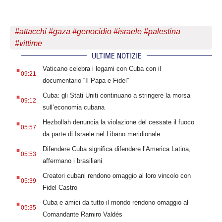
#
attacchi
#
gaza
#
genocidio
#
israele
#
palestina
#
vittime
ULTIME NOTIZIE
.
Vaticano celebra i legami con Cuba con il
09:21
documentario “Il Papa e Fidel”
.
Cuba: gli Stati Uniti continuano a stringere la morsa
09:12
sull’economia cubana
.
Hezbollah denuncia la violazione del cessate il fuoco
05:57
da parte di Israele nel Libano meridionale
.
Difendere Cuba significa difendere l’America Latina,
05:53
affermano i brasiliani
.
Creatori cubani rendono omaggio al loro vincolo con
05:39
Fidel Castro
.
Cuba e amici da tutto il mondo rendono omaggio al
05:35
Comandante Ramiro Valdés