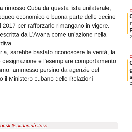
ha rimosso Cuba da questa lista unilaterale,
C
 bloqueo economico e buona parte delle decine
l 2017 per rafforzarlo rimangano in vigore.
escritta da L’Avana come un’azione nella
2
rdiva.
ria, sarebbe bastato riconoscere la verità, la
C
ale designazione e l’esemplare comportamento
g
orismo, ammesso persino da agenzie del
o il Ministero cubano delle Relazioni
2
oristi
#
solidarietà
#
usa