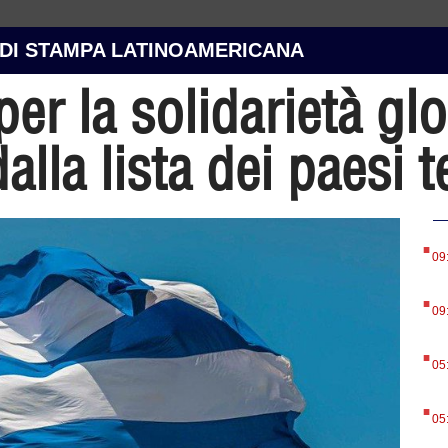
 DI STAMPA LATINOAMERICANA
per la solidarietà gl
alla lista dei paesi t
.
09
.
09
.
05
.
05