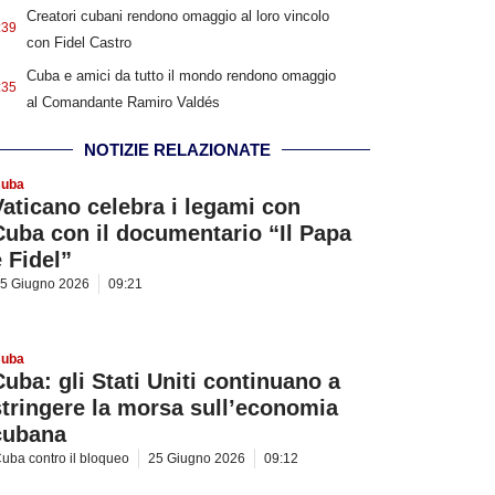
Creatori cubani rendono omaggio al loro vincolo
:39
con Fidel Castro
Cuba e amici da tutto il mondo rendono omaggio
:35
al Comandante Ramiro Valdés
NOTIZIE RELAZIONATE
uba
Vaticano celebra i legami con
Cuba con il documentario “Il Papa
e Fidel”
5 Giugno 2026
09:21
uba
Cuba: gli Stati Uniti continuano a
stringere la morsa sull’economia
cubana
uba contro il bloqueo
25 Giugno 2026
09:12