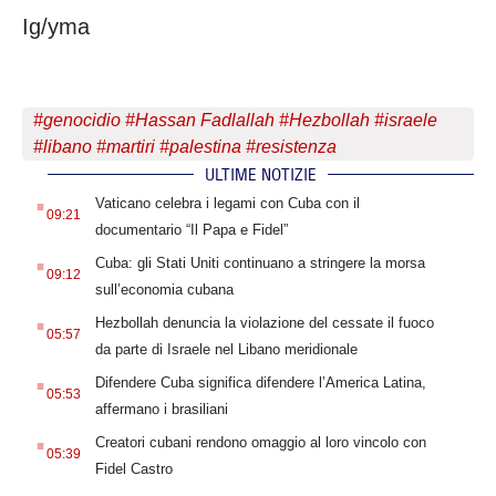
Ig/yma
#
genocidio
#
Hassan Fadlallah
#
Hezbollah
#
israele
#
libano
#
martiri
#
palestina
#
resistenza
ULTIME NOTIZIE
.
Vaticano celebra i legami con Cuba con il
09:21
documentario “Il Papa e Fidel”
.
Cuba: gli Stati Uniti continuano a stringere la morsa
09:12
sull’economia cubana
.
Hezbollah denuncia la violazione del cessate il fuoco
05:57
da parte di Israele nel Libano meridionale
.
Difendere Cuba significa difendere l’America Latina,
05:53
affermano i brasiliani
.
Creatori cubani rendono omaggio al loro vincolo con
05:39
Fidel Castro
.