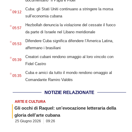
documentario “Il Papa e Fidel”
.
Cuba: gli Stati Uniti continuano a stringere la morsa
09:12
sull’economia cubana
.
Hezbollah denuncia la violazione del cessate il fuoco
05:57
da parte di Israele nel Libano meridionale
.
Difendere Cuba significa difendere l’America Latina,
05:53
affermano i brasiliani
.
Creatori cubani rendono omaggio al loro vincolo con
05:39
Fidel Castro
.
Cuba e amici da tutto il mondo rendono omaggio al
05:35
Comandante Ramiro Valdés
NOTIZIE RELAZIONATE
ARTE E CULTURA
Gli occhi di Raquel: un’evocazione letteraria della
gloria dell’arte cubana
25 Giugno 2026
09:26