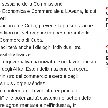
XII sessione della Commissione
C
e Economica e Commerciale a L’Avana, la cui
eri.
l Nacional de Cuba, prevede la presentazione
2
ditori nei settori prioritari per entrambe le
i Commercio di Cuba.
ciliterà anche i dialoghi individuali tra
C
ssibili alleanze.
g
ergovernativa ha iniziato i suoi lavori questo
o degli Affari Esteri della nazione europea,
2
inistro del commercio estero e degli
los Luis Jorge Méndez.
 confermato “la volontà reciproca di
” e le potenzialità esistenti nei settori della
re agroalimentare e nell’industria, in