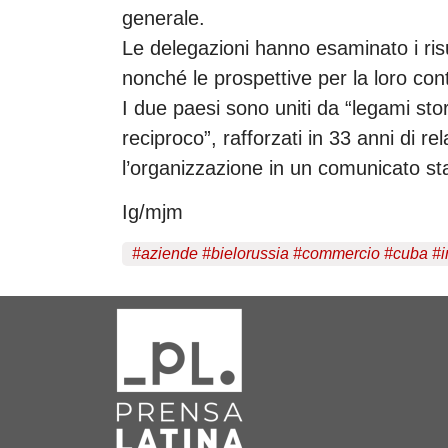
generale.
Le delegazioni hanno esaminato i risult
nonché le prospettive per la loro con
I due paesi sono uniti da “legami stori
reciproco”, rafforzati in 33 anni di re
l’organizzazione in un comunicato s
Ig/mjm
#
aziende
#
bielorussia
#
commercio
#
cuba
#