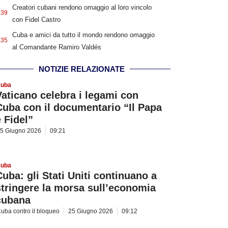
Creatori cubani rendono omaggio al loro vincolo
:39
con Fidel Castro
Cuba e amici da tutto il mondo rendono omaggio
:35
al Comandante Ramiro Valdés
NOTIZIE RELAZIONATE
uba
Vaticano celebra i legami con
Cuba con il documentario “Il Papa
e Fidel”
5 Giugno 2026
09:21
uba
Cuba: gli Stati Uniti continuano a
stringere la morsa sull’economia
cubana
uba contro il bloqueo
25 Giugno 2026
09:12