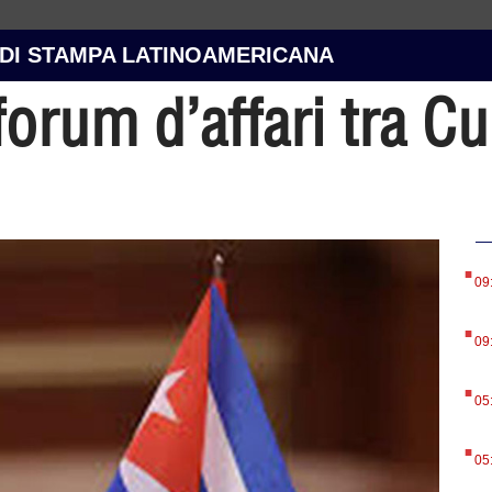
 DI STAMPA LATINOAMERICANA
forum d’affari tra C
.
09
.
09
.
05
.
05