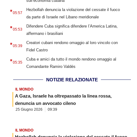
sull’economia cubana
.
Hezbollah denuncia la violazione del cessate il fuoco
05:57
da parte di Israele nel Libano meridionale
.
Difendere Cuba significa difendere l’America Latina,
05:53
affermano i brasiliani
.
Creatori cubani rendono omaggio al loro vincolo con
05:39
Fidel Castro
.
Cuba e amici da tutto il mondo rendono omaggio al
05:35
Comandante Ramiro Valdés
NOTIZIE RELAZIONATE
IL MONDO
A Gaza, Israele ha oltrepassato la linea rossa,
denuncia un avvocato cileno
25 Giugno 2026
09:39
IL MONDO
Hezbollah denuncia la violazione del cessate il fuoco