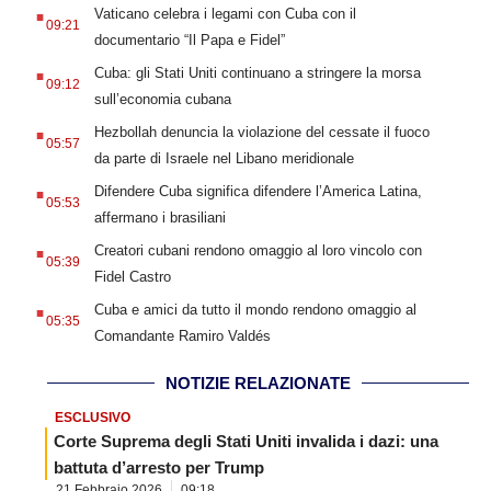
.
Vaticano celebra i legami con Cuba con il
09:21
documentario “Il Papa e Fidel”
.
Cuba: gli Stati Uniti continuano a stringere la morsa
09:12
sull’economia cubana
.
Hezbollah denuncia la violazione del cessate il fuoco
05:57
da parte di Israele nel Libano meridionale
.
Difendere Cuba significa difendere l’America Latina,
05:53
affermano i brasiliani
.
Creatori cubani rendono omaggio al loro vincolo con
05:39
Fidel Castro
.
Cuba e amici da tutto il mondo rendono omaggio al
05:35
Comandante Ramiro Valdés
NOTIZIE RELAZIONATE
ESCLUSIVO
Corte Suprema degli Stati Uniti invalida i dazi: una
battuta d’arresto per Trump
21 Febbraio 2026
09:18