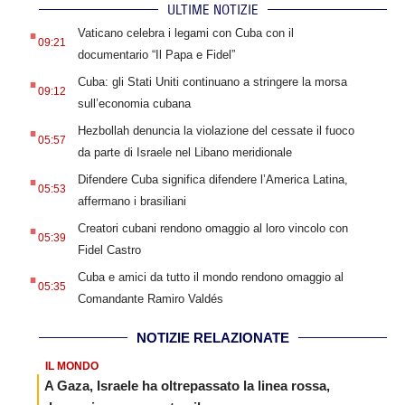
ULTIME NOTIZIE
.
Vaticano celebra i legami con Cuba con il
09:21
documentario “Il Papa e Fidel”
.
Cuba: gli Stati Uniti continuano a stringere la morsa
09:12
sull’economia cubana
.
Hezbollah denuncia la violazione del cessate il fuoco
05:57
da parte di Israele nel Libano meridionale
.
Difendere Cuba significa difendere l’America Latina,
05:53
affermano i brasiliani
.
Creatori cubani rendono omaggio al loro vincolo con
05:39
Fidel Castro
.
Cuba e amici da tutto il mondo rendono omaggio al
05:35
Comandante Ramiro Valdés
NOTIZIE RELAZIONATE
IL MONDO
A Gaza, Israele ha oltrepassato la linea rossa,