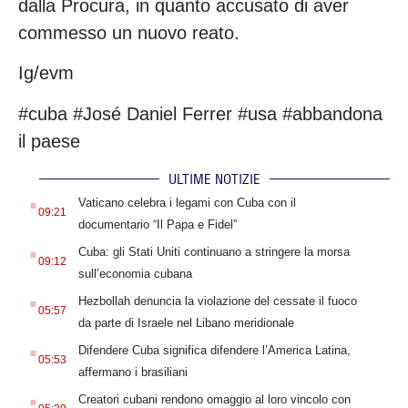
dalla Procura, in quanto accusato di aver
commesso un nuovo reato.
Ig/evm
#cuba #José Daniel Ferrer #usa #abbandona
il paese
ULTIME NOTIZIE
.
Vaticano celebra i legami con Cuba con il
09:21
documentario “Il Papa e Fidel”
.
Cuba: gli Stati Uniti continuano a stringere la morsa
09:12
sull’economia cubana
.
Hezbollah denuncia la violazione del cessate il fuoco
05:57
da parte di Israele nel Libano meridionale
.
Difendere Cuba significa difendere l’America Latina,
05:53
affermano i brasiliani
.
Creatori cubani rendono omaggio al loro vincolo con