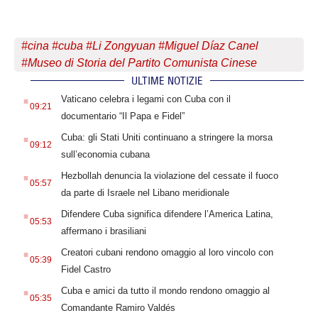
#
cina
#
cuba
#
Li Zongyuan
#
Miguel Díaz Canel
#
Museo di Storia del Partito Comunista Cinese
ULTIME NOTIZIE
.
Vaticano celebra i legami con Cuba con il
09:21
documentario “Il Papa e Fidel”
.
Cuba: gli Stati Uniti continuano a stringere la morsa
09:12
sull’economia cubana
.
Hezbollah denuncia la violazione del cessate il fuoco
05:57
da parte di Israele nel Libano meridionale
.
Difendere Cuba significa difendere l’America Latina,
05:53
affermano i brasiliani
.
Creatori cubani rendono omaggio al loro vincolo con
05:39
Fidel Castro
.
Cuba e amici da tutto il mondo rendono omaggio al
05:35
Comandante Ramiro Valdés