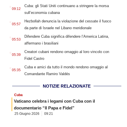
.
Cuba: gli Stati Uniti continuano a stringere la morsa
09:12
sull’economia cubana
.
Hezbollah denuncia la violazione del cessate il fuoco
05:57
da parte di Israele nel Libano meridionale
.
Difendere Cuba significa difendere l’America Latina,
05:53
affermano i brasiliani
.
Creatori cubani rendono omaggio al loro vincolo con
05:39
Fidel Castro
.
Cuba e amici da tutto il mondo rendono omaggio al
05:35
Comandante Ramiro Valdés
NOTIZIE RELAZIONATE
Cuba
Vaticano celebra i legami con Cuba con il
documentario “Il Papa e Fidel”
25 Giugno 2026
09:21