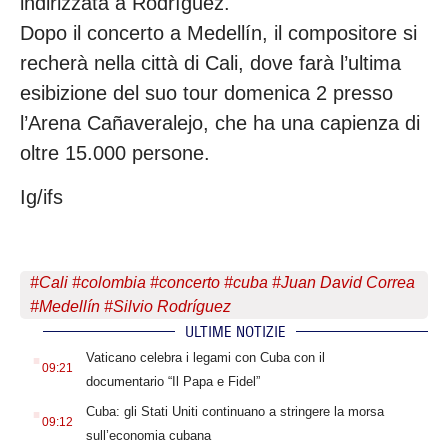
indirizzata a Rodríguez.
Dopo il concerto a Medellín, il compositore si
recherà nella città di Cali, dove farà l’ultima
esibizione del suo tour domenica 2 presso
l’Arena Cañaveralejo, che ha una capienza di
oltre 15.000 persone.
Ig/ifs
#
Cali
#
colombia
#
concerto
#
cuba
#
Juan David Correa
#
Medellín
#
Silvio Rodríguez
ULTIME NOTIZIE
.
Vaticano celebra i legami con Cuba con il
09:21
documentario “Il Papa e Fidel”
.
Cuba: gli Stati Uniti continuano a stringere la morsa
09:12
sull’economia cubana