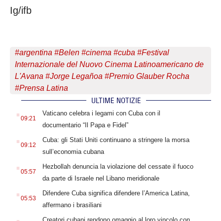
Ig/ifb
#
argentina
#
Belen
#
cinema
#
cuba
#
Festival
Internazionale del Nuovo Cinema Latinoamericano de
L'Avana
#
Jorge Legañoa
#
Premio Glauber Rocha
#
Prensa Latina
ULTIME NOTIZIE
.
Vaticano celebra i legami con Cuba con il
09:21
documentario “Il Papa e Fidel”
.
Cuba: gli Stati Uniti continuano a stringere la morsa
09:12
sull’economia cubana
.
Hezbollah denuncia la violazione del cessate il fuoco
05:57
da parte di Israele nel Libano meridionale
.
Difendere Cuba significa difendere l’America Latina,
05:53
affermano i brasiliani
.
Creatori cubani rendono omaggio al loro vincolo con