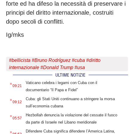
forte ed ha difeso la necessità di preservare i
principi del diritto internazionale, costruiti
dopo secoli di conflitti.
Ig/mks
#
bellicista
#
Bruno Rodríguez
#
cuba
#
diritto
internazionale
#
Donald Trump
#
usa
ULTIME NOTIZIE
.
Vaticano celebra i legami con Cuba con il
09:21
documentario “Il Papa e Fidel”
.
Cuba: gli Stati Uniti continuano a stringere la morsa
09:12
sull’economia cubana
.
Hezbollah denuncia la violazione del cessate il fuoco
05:57
da parte di Israele nel Libano meridionale
.
Difendere Cuba significa difendere l’America Latina,