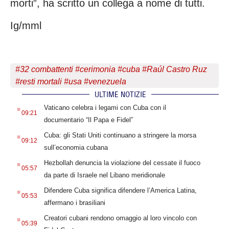
morti”, ha scritto un collega a nome di tutti.
Ig/mml
#
32 combattenti
#
cerimonia
#
cuba
#
Raúl Castro Ruz
#
resti mortali
#
usa
#
venezuela
ULTIME NOTIZIE
.
Vaticano celebra i legami con Cuba con il
09:21
documentario “Il Papa e Fidel”
.
Cuba: gli Stati Uniti continuano a stringere la morsa
09:12
sull’economia cubana
.
Hezbollah denuncia la violazione del cessate il fuoco
05:57
da parte di Israele nel Libano meridionale
.
Difendere Cuba significa difendere l’America Latina,
05:53
affermano i brasiliani
.
Creatori cubani rendono omaggio al loro vincolo con
05:39