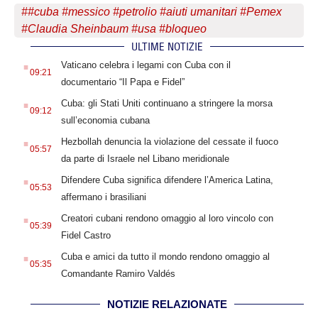
#
#cuba #messico #petrolio #aiuti umanitari #Pemex
#Claudia Sheinbaum #usa #bloqueo
ULTIME NOTIZIE
.
Vaticano celebra i legami con Cuba con il
09:21
documentario “Il Papa e Fidel”
.
Cuba: gli Stati Uniti continuano a stringere la morsa
09:12
sull’economia cubana
.
Hezbollah denuncia la violazione del cessate il fuoco
05:57
da parte di Israele nel Libano meridionale
.
Difendere Cuba significa difendere l’America Latina,
05:53
affermano i brasiliani
.
Creatori cubani rendono omaggio al loro vincolo con
05:39
Fidel Castro
.
Cuba e amici da tutto il mondo rendono omaggio al
05:35
Comandante Ramiro Valdés
NOTIZIE RELAZIONATE