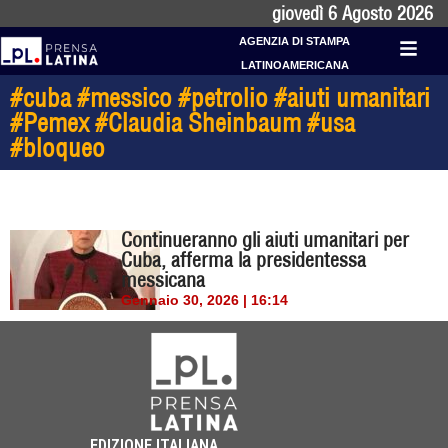
giovedì 6 Agosto 2026
AGENZIA DI STAMPA
LATINOAMERICANA
#cuba #messico #petrolio #aiuti umanitari
#Pemex #Claudia Sheinbaum #usa
#bloqueo
Continueranno gli aiuti umanitari per
Cuba, afferma la presidentessa
messicana
Gennaio 30, 2026 | 16:14
EDIZIONE ITALIANA