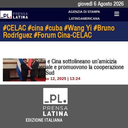
giovedì 6 Agosto 2026
AGENZIA DI STAMPA
LATINOAMERICANA
#CELAC #cina #cuba #Wang Yi #Bruno
Rodríguez #Forum Cina-CELAC
Cuba e Cina sottolineano un’amicizia
speciale e promuovono la cooperazione
Sud-Sud
Maggio 12, 2025 | 13:24
EDIZIONE ITALIANA