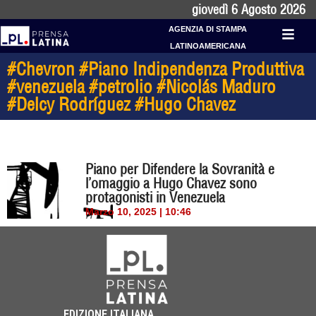
giovedì 6 Agosto 2026
AGENZIA DI STAMPA
LATINOAMERICANA
#Chevron #Piano Indipendenza Produttiva
#venezuela #petrolio #Nicolás Maduro
#Delcy Rodríguez #Hugo Chavez
Piano per Difendere la Sovranità e
l’omaggio a Hugo Chavez sono
protagonisti in Venezuela
Marzo 10, 2025 | 10:46
EDIZIONE ITALIANA