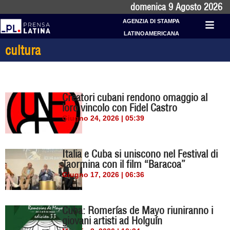
domenica 9 Agosto 2026
AGENZIA DI STAMPA
LATINOAMERICANA
cultura
Creatori cubani rendono omaggio al
loro vincolo con Fidel Castro
Giugno 24, 2026 | 05:39
Italia e Cuba si uniscono nel Festival di
Taormina con il film “Baracoa”
Giugno 17, 2026 | 06:36
Cuba: Romerías de Mayo riuniranno i
giovani artisti ad Holguín