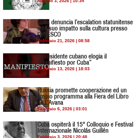
Maggio 3, 2026 | 10:34
Cuba denuncia l’escalation statunitense
ed il suo impatto sulla cultura presso
l’UNESCO
Febbraio 21, 2026 | 08:58
Il presidente cubano elogia il
“Manifiesto por Cuba”
Febbraio 13, 2026 | 18:03
Russia promette cooperazione ed un
ampio programma alla Fiera del Libro
de L’Avana
Febbraio 6, 2026 | 03:01
Cuba ospiterà il 15° Colloquio e Festival
Internazionale Nicolás Guillén
Febbraio 3, 2026 | 20:48