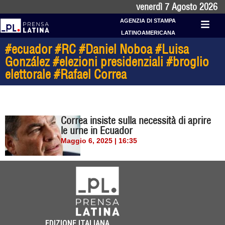
venerdì 7 Agosto 2026
AGENZIA DI STAMPA
LATINOAMERICANA
#ecuador #RC #Daniel Noboa #Luisa
González #elezioni presidenziali #broglio
elettorale #Rafael Correa
Correa insiste sulla necessità di aprire
le urne in Ecuador
Maggio 6, 2025 | 16:35
EDIZIONE ITALIANA