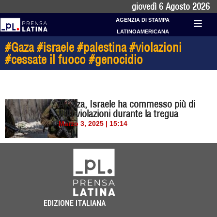
giovedì 6 Agosto 2026
AGENZIA DI STAMPA
LATINOAMERICANA
#Gaza #israele #palestina #violazioni
#cessate il fuoco #genocidio
A Gaza, Israele ha commesso più di
900 violazioni durante la tregua
Marzo 3, 2025 | 15:14
EDIZIONE ITALIANA