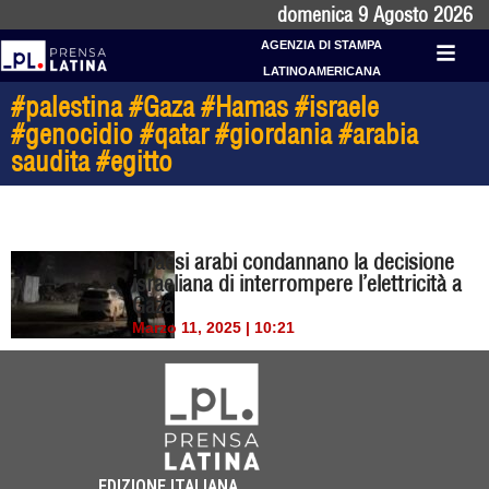
domenica 9 Agosto 2026
AGENZIA DI STAMPA
LATINOAMERICANA
#palestina #Gaza #Hamas #israele
#genocidio #qatar #giordania #arabia
saudita #egitto
I paesi arabi condannano la decisione
israeliana di interrompere l’elettricità a
Gaza
Marzo 11, 2025 | 10:21
EDIZIONE ITALIANA