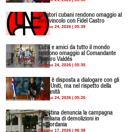
Creatori cubani rendono omaggio al
loro vincolo con Fidel Castro
Giugno 24, 2026 | 05:39
Cuba e amici da tutto il mondo
rendono omaggio al Comandante
Ramiro Valdés
Giugno 24, 2026 | 05:35
Cuba è disposta a dialogare con gli
Stati Uniti, ma nel rispetto della
sovranità
Giugno 24, 2026 | 05:26
Palestina denuncia la campagna
israeliana di demolizioni in
Cisgiordania
Giugno 17, 2026 | 06:38