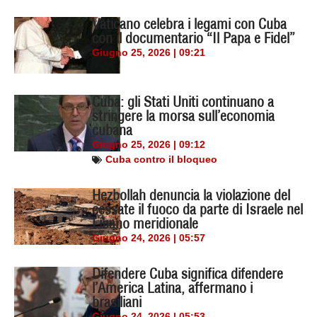
Vaticano celebra i legami con Cuba
con il documentario “Il Papa e Fidel”
Giugno 25, 2026 | 09:21
Cuba: gli Stati Uniti continuano a
stringere la morsa sull’economia
cubana
Giugno 25, 2026 | 09:12
Cuba contro il bloqueo
Hezbollah denuncia la violazione del
cessate il fuoco da parte di Israele nel
Libano meridionale
Giugno 24, 2026 | 05:57
Difendere Cuba significa difendere
l’America Latina, affermano i
brasiliani
Giugno 24, 2026 | 05:53