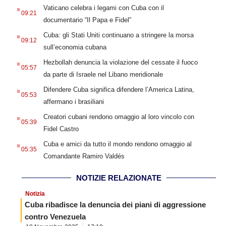
.
Vaticano celebra i legami con Cuba con il
09:21
documentario “Il Papa e Fidel”
.
Cuba: gli Stati Uniti continuano a stringere la morsa
09:12
sull’economia cubana
.
Hezbollah denuncia la violazione del cessate il fuoco
05:57
da parte di Israele nel Libano meridionale
.
Difendere Cuba significa difendere l’America Latina,
05:53
affermano i brasiliani
.
Creatori cubani rendono omaggio al loro vincolo con
05:39
Fidel Castro
.
Cuba e amici da tutto il mondo rendono omaggio al
05:35
Comandante Ramiro Valdés
NOTIZIE RELAZIONATE
Notizia
Cuba ribadisce la denuncia dei piani di aggressione
contro Venezuela