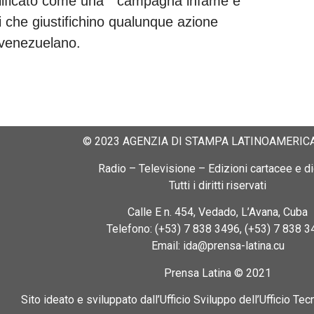
alificato come una “campagna infame e
 che giustifichino qualunque azione
 venezuelano.
© 2023 AGENZIA DI STAMPA LATINOAMERICA
Radio – Televisione – Edizioni cartacee e dig
Tutti i diritti riservati
Calle E n. 454, Vedado, L’Avana, Cuba
Telefono: (+53) 7 838 3496, (+53) 7 838 3
Email: ida@prensa-latina.cu
Prensa Latina © 2021
Sito ideato e sviluppato dall’Ufficio Sviluppo dell’Ufficio Tec