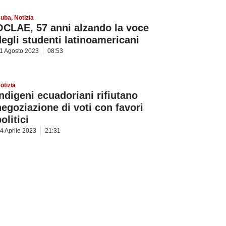
uba
,
Notizia
OCLAE, 57 anni alzando la voce
degli studenti latinoamericani
1 Agosto 2023
08:53
otizia
Indigeni ecuadoriani rifiutano
negoziazione di voti con favori
olitici
4 Aprile 2023
21:31