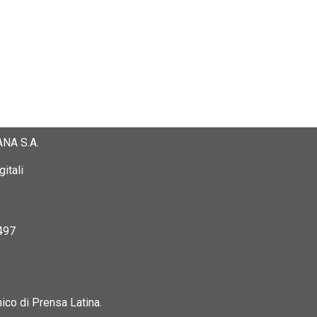
NA S.A.
itali
497
nico di Prensa Latina.