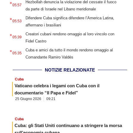
Hezbollah denuncia la violazione del cessate il fuoco
05:57
da parte di Israele nel Libano meridionale
.
Difendere Cuba significa difendere l’America Latina,
05:53
affermano i brasiliani
.
Creatori cubani rendono omaggio al loro vincolo con
05:39
Fidel Castro
.
Cuba e amici da tutto il mondo rendono omaggio al
05:35
Comandante Ramiro Valdés
NOTIZIE RELAZIONATE
Cuba
Vaticano celebra i legami con Cuba con il
documentario “Il Papa e Fidel”
25 Giugno 2026
09:21
Cuba
Cuba: gli Stati Uniti continuano a stringere la morsa
sull’economia cubana