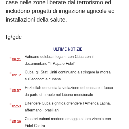
case nelle zone liberate dal terrorismo ed
includono progetti di irrigazione agricole ed
installazioni della salute.
Ig/gdc
ULTIME NOTIZIE
.
Vaticano celebra i legami con Cuba con il
09:21
documentario “Il Papa e Fidel”
.
Cuba: gli Stati Uniti continuano a stringere la morsa
09:12
sull’economia cubana
.
Hezbollah denuncia la violazione del cessate il fuoco
05:57
da parte di Israele nel Libano meridionale
.
Difendere Cuba significa difendere l’America Latina,
05:53
affermano i brasiliani
.
Creatori cubani rendono omaggio al loro vincolo con
05:39
Fidel Castro