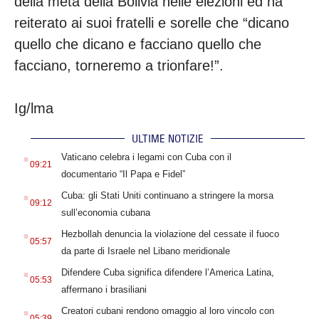
della metà della Bolivia nelle elezioni ed ha
reiterato ai suoi fratelli e sorelle che “dicano
quello che dicano e facciano quello che
facciano, torneremo a trionfare!”.
Ig/lma
ULTIME NOTIZIE
.
Vaticano celebra i legami con Cuba con il
09:21
documentario “Il Papa e Fidel”
.
Cuba: gli Stati Uniti continuano a stringere la morsa
09:12
sull’economia cubana
.
Hezbollah denuncia la violazione del cessate il fuoco
05:57
da parte di Israele nel Libano meridionale
.
Difendere Cuba significa difendere l’America Latina,
05:53
affermano i brasiliani
.
Creatori cubani rendono omaggio al loro vincolo con
05:39