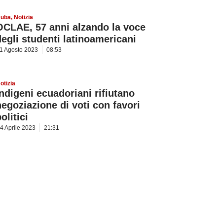
uba
,
Notizia
OCLAE, 57 anni alzando la voce
degli studenti latinoamericani
1 Agosto 2023
08:53
otizia
Indigeni ecuadoriani rifiutano
negoziazione di voti con favori
olitici
4 Aprile 2023
21:31