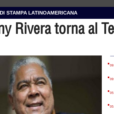
 DI STAMPA LATINOAMERICANA
ny Rivera torna al T
.
09
.
09
.
05
.
05