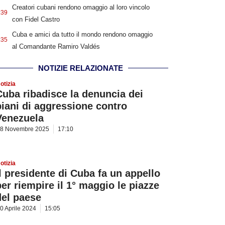
Creatori cubani rendono omaggio al loro vincolo
:39
con Fidel Castro
Cuba e amici da tutto il mondo rendono omaggio
:35
al Comandante Ramiro Valdés
NOTIZIE RELAZIONATE
otizia
Cuba ribadisce la denuncia dei
piani di aggressione contro
Venezuela
8 Novembre 2025
17:10
otizia
Il presidente di Cuba fa un appello
per riempire il 1° maggio le piazze
del paese
0 Aprile 2024
15:05