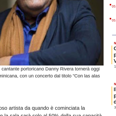
.
05
.
05
N
1
l cantante portoricano Danny Rivera tornerà oggi
inicana, con un concerto dal titolo "Con las alas
N
oso artista da quando è cominciata la
3
la sala sarà solo al 50% della sua capacità