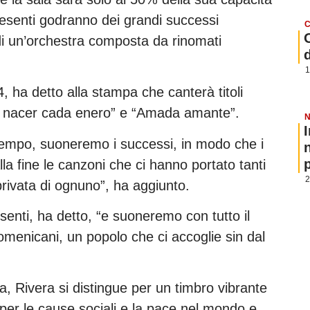
 presenti godranno dei grandi successi
C
di un’orchestra composta da rinomati
1
, ha detto alla stampa che canterà titoli
Al nacer cada enero” e “Amada amante”.
N
empo, suoneremo i successi, in modo che i
p
lla fine le canzoni che ci hanno portato tanti
2
a privata di ognuno”, ha aggiunto.
enti, ha detto, “e suoneremo con tutto il
omenicani, un popolo che ci accoglie sin dal
a, Rivera si distingue per un timbro vibrante
er le cause sociali e la pace nel mondo e