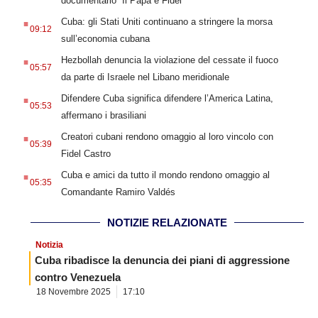
documentario “Il Papa e Fidel”
.
Cuba: gli Stati Uniti continuano a stringere la morsa
09:12
sull’economia cubana
.
Hezbollah denuncia la violazione del cessate il fuoco
05:57
da parte di Israele nel Libano meridionale
.
Difendere Cuba significa difendere l’America Latina,
05:53
affermano i brasiliani
.
Creatori cubani rendono omaggio al loro vincolo con
05:39
Fidel Castro
.
Cuba e amici da tutto il mondo rendono omaggio al
05:35
Comandante Ramiro Valdés
NOTIZIE RELAZIONATE
Notizia
Cuba ribadisce la denuncia dei piani di aggressione
contro Venezuela
18 Novembre 2025
17:10