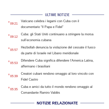
ULTIME NOTIZIE
.
Vaticano celebra i legami con Cuba con il
09:21
documentario “Il Papa e Fidel”
.
Cuba: gli Stati Uniti continuano a stringere la morsa
09:12
sull’economia cubana
.
Hezbollah denuncia la violazione del cessate il fuoco
05:57
da parte di Israele nel Libano meridionale
.
Difendere Cuba significa difendere l’America Latina,
05:53
affermano i brasiliani
.
Creatori cubani rendono omaggio al loro vincolo con
05:39
Fidel Castro
.
Cuba e amici da tutto il mondo rendono omaggio al
05:35
Comandante Ramiro Valdés
NOTIZIE RELAZIONATE