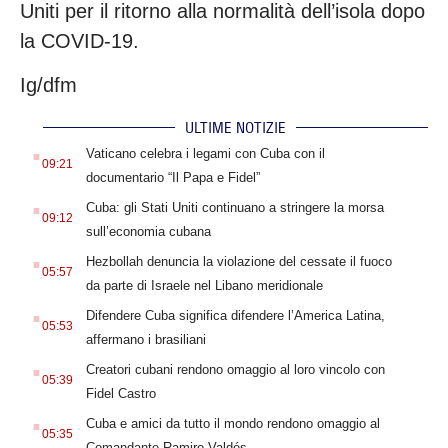
Uniti per il ritorno alla normalità dell’isola dopo
la COVID-19.
Ig/dfm
ULTIME NOTIZIE
.
Vaticano celebra i legami con Cuba con il
09:21
documentario “Il Papa e Fidel”
.
Cuba: gli Stati Uniti continuano a stringere la morsa
09:12
sull’economia cubana
.
Hezbollah denuncia la violazione del cessate il fuoco
05:57
da parte di Israele nel Libano meridionale
.
Difendere Cuba significa difendere l’America Latina,
05:53
affermano i brasiliani
.
Creatori cubani rendono omaggio al loro vincolo con
05:39
Fidel Castro
.
Cuba e amici da tutto il mondo rendono omaggio al
05:35
Comandante Ramiro Valdés