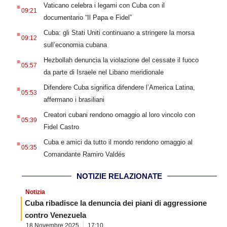
.
Vaticano celebra i legami con Cuba con il
09:21
documentario “Il Papa e Fidel”
.
Cuba: gli Stati Uniti continuano a stringere la morsa
09:12
sull’economia cubana
.
Hezbollah denuncia la violazione del cessate il fuoco
05:57
da parte di Israele nel Libano meridionale
.
Difendere Cuba significa difendere l’America Latina,
05:53
affermano i brasiliani
.
Creatori cubani rendono omaggio al loro vincolo con
05:39
Fidel Castro
.
Cuba e amici da tutto il mondo rendono omaggio al
05:35
Comandante Ramiro Valdés
NOTIZIE RELAZIONATE
Notizia
Cuba ribadisce la denuncia dei piani di aggressione
contro Venezuela
18 Novembre 2025
17:10